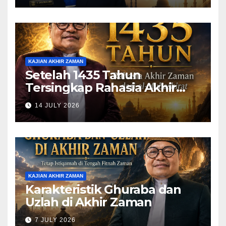
KAJIAN AKHIR ZAMAN
Setelah 1435 Tahun
Tersingkap Rahasia Akhir
Zaman dari al-Mubashirat
14 JULY 2026
(Pelajari Mimpi Muhammad
Qasim)
KAJIAN AKHIR ZAMAN
Karakteristik Ghuraba dan
Uzlah di Akhir Zaman
7 JULY 2026