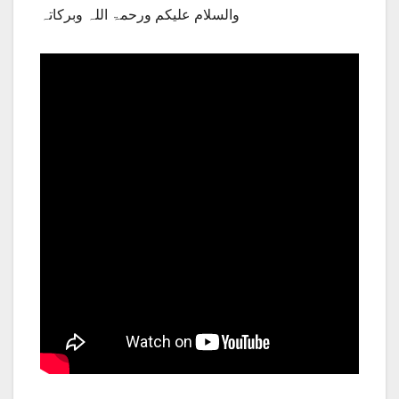
والسلام علیکم ورحمۃ اللہ وبرکاتہ