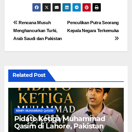
Post
Rencana Musuh
Penculikan Putra Seorang
Menghancurkan Turki,
Kepala Negara Terkemuka
navigation
Arab Saudi dan Pakistan
Related Post
MIMPI MUHAMMAD QASIM
Pidato Ketiga Muhammad
Qasim di Lahore, Pakistan