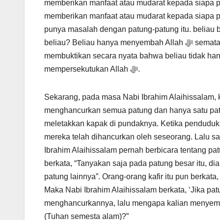
memberikan manfaat atau mudarat kepada siapa pu
memberikan manfaat atau mudarat kepada siapa p
punya masalah dengan patung-patung itu. beliau 
beliau? Beliau hanya menyembah Allah ﷻ semata. Namun, dengan menghancurkan patung-patung itu, beliau
membuktikan secara nyata bahwa beliau tidak hany
mempersekutukan Allah ﷻ.
Sekarang, pada masa Nabi Ibrahim Alaihissalam, k
menghancurkan semua patung dan hanya satu patun
meletakkan kapak di pundaknya. Ketika penduduk k
mereka telah dihancurkan oleh seseorang. Lalu s
Ibrahim Alaihissalam pernah berbicara tentang patu
berkata, “Tanyakan saja pada patung besar itu, 
patung lainnya”. Orang-orang kafir itu pun berkata
Maka Nabi Ibrahim Alaihissalam berkata, ‘Jika pat
menghancurkannya, lalu mengapa kalian menyemb
(Tuhan semesta alam)?”