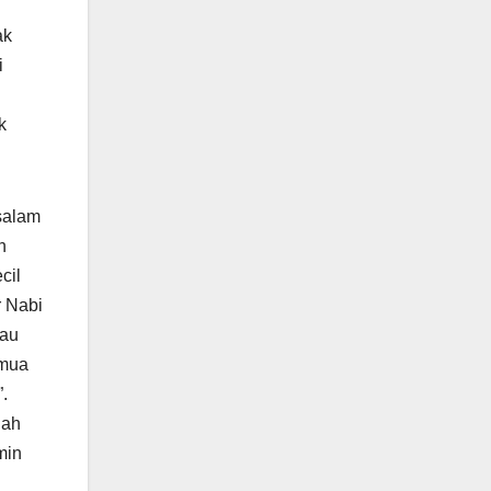
ak
i
k
ssalam
n
cil
r Nabi
iau
emua
.
lah
min