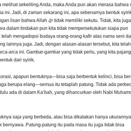
a melihat sekeliling Anda, maka Anda pun akan merasa bahwa s
ni. Jadi, di zaman sekarang ini, apa sebenarnya bentuk syirik
k memiliki sekutu. Tidak, kita juga
wa dalam tindakan pun kita tidak mempersekutukan siapa pun
g lainnya juga. Jadi, dengan alasan-alasan tersebut, kita telah
ca-arca ini. Gambar-gambar yang tidak perlu, yang kita pajang
ntuk dari syirik.
orasi, apapun bentuknya—bisa saja berbentuk kelinci, bisa be
 juga berupa elang—semua itu tetaplah patung. Tidak ada perb
g dulu ada di dalam Ka’bah, yang dihancurkan oleh Nabi Muha
tuknya saja yang berbeda, atau bisa dikatakan hanya ukurannya
ak bernyawa. Patung-patung itu pada masa itu juga tidak bisa