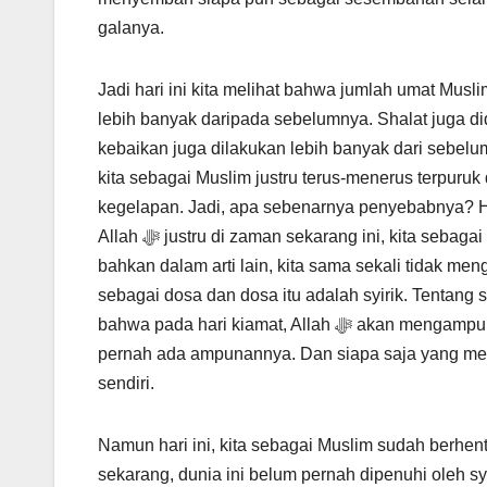
galanya.
Jadi hari ini kita melihat bahwa jumlah umat Musl
lebih banyak daripada sebelumnya. Shalat juga di
kebaikan juga dilakukan lebih banyak dari sebe
kita sebagai Muslim justru terus-menerus terpuruk
kegelapan. Jadi, apa sebenarnya penyebabnya? Ha
Allah ﷻ justru di zaman sekarang ini, kita sebagai Muslim menganggapnya sebagai dosa yang paling kecil, dan
bahkan dalam arti lain, kita sama sekali tidak 
sebagai dosa dan dosa itu adalah syirik. Tentang syirik, Allah ﷻ telah berfirman di berbagai t
bahwa pada hari kiamat, Allah ﷻ akan mengampuni dosa siapa pun yang Dia kehendaki, tetapi syirik tidak akan
pernah ada ampunannya. Dan siapa saja yang melak
sendiri.
Namun hari ini, kita sebagai Muslim sudah berhent
sekarang, dunia ini belum pernah dipenuhi oleh sy