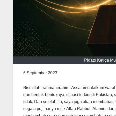
Pidato Ketiga M
6 September 2023
Bismillahirrahmanirrahim. Assalamualaikum warah
dan bentuk-bentuknya, situasi terkini di Pakistan, 
tidak. Dan setelah itu, saya juga akan membahas
segala puji hanya milik Allah Rabbul ‘Alamin, dan sungguh Allah ﷻ adalah pemilik langit da
menyembah siapa pun sebagai sesembahan selain Dia. Dan sungguh, Allah 