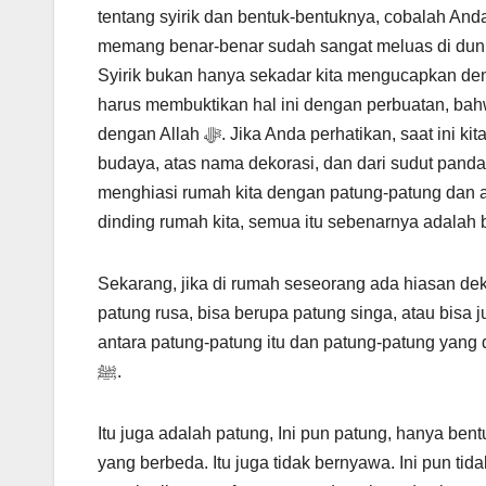
tentang syirik dan bentuk-bentuknya, cobalah And
memang benar-benar sudah sangat meluas di dunia i
Syirik bukan hanya sekadar kita mengucapkan dengan lisan bahwa Allah ﷻ tida
harus membuktikan hal ini dengan perbuatan, bah
dengan Allah ﷻ. Jika Anda perhatikan, saat ini kita telah mengadopsi budaya orang-orang kafir atas nama seni dan
budaya, atas nama dekorasi, dan dari sudut pandan
menghiasi rumah kita dengan patung-patung dan ar
dinding rumah kita, semua itu sebenarnya adalah be
Sekarang, jika di rumah seseorang ada hiasan dek
patung rusa, bisa berupa patung singa, atau bisa
antara patung-patung itu dan patung-patung yan
ﷺ.
Itu juga adalah patung, Ini pun patung, hanya ben
yang berbeda. Itu juga tidak bernyawa. Ini pun tid