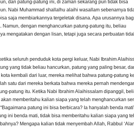
n, dan patung-patung ini, di zaman sekarang pun tidak bisa
un. Nabi Muhammad shallalhu alaihi wasallam sebenarnya tid
bisa saja membiarkannya tergeletak disana. Apa urusannya bag
a mengatakan dengan lisan, tetapi juga secara perbuatan tida
etika seluruh penduduk kota pergi keluar, Nabi Ibrahim Alaihi
g yang tidak beliau hancurkan, patung yang paling besar, da
ota kembali dari luar, mereka melihat bahwa patung-patung ke
alah satu dari mereka berkata bahwa mereka pernah mendenga
ng-patung itu. Ketika Nabi Ibrahim Alaihissalam dipanggil, bel
dia akan memberitahu kalian siapa yang telah menghancurkan s
, “Bagaimana patung ini bisa berbicara? Ia hanyalah benda mati”
ung ini benda mati, tidak bisa memberitahu kalian siapa yang te
ahnya? Mengapa kalian tidak menyembah Allah, Rabbul ‘Ala