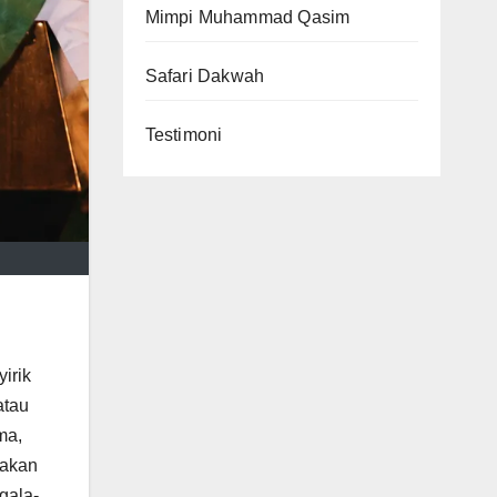
Mimpi Muhammad Qasim
Safari Dakwah
Testimoni
irik
atau
ma,