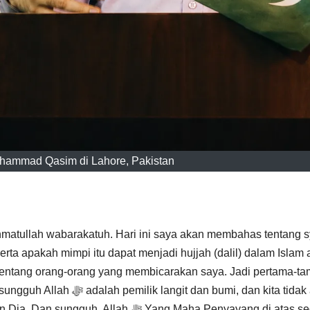
uhammad Qasim di Lahore, Pakistan
matullah wabarakatuh. Hari ini saya akan membahas tentang sy
serta apakah mimpi itu dapat menjadi hujjah (dalil) dalam Islam 
 tentang orang-orang yang membicarakan saya. Jadi pertama-ta
n bumi, dan kita tidak akan
ﷻ Yang Maha Penyayang di atas segala-