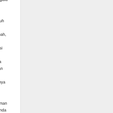
auh
bah,
si
a
nya
aman
Anda