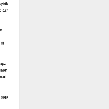
yirik
 itu?
 di
rupa
edaan
mmad
 saja