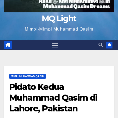
MQ Light
Mimpi-Mimpi Muhammad Qasim
MIMPI MUHAMMAD QASIM
Pidato Kedua
Muhammad Qasim di
Lahore, Pakistan