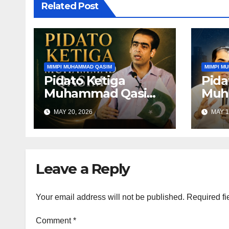
Related Post
MIMPI MUHAMMAD QASIM
MIMPI M
Pidato Ketiga
Pida
Muhammad Qasim
Muh
di Lahore, Pakistan
di L
MAY 20, 2026
MAY 1
Leave a Reply
Your email address will not be published.
Required fi
Comment
*