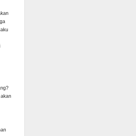
akan
uga
 aku
i
ang?
 akan
nan