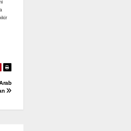
mi
a
ikir
Arab
tan