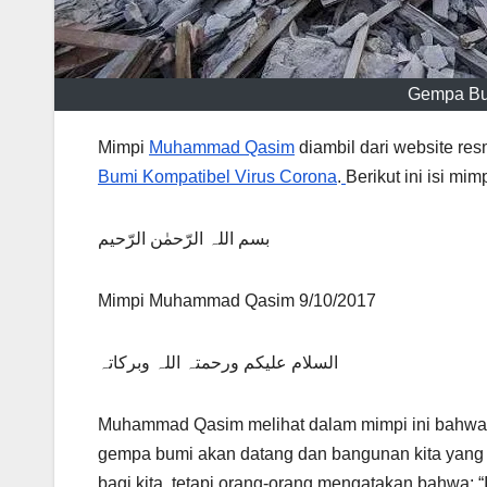
Gempa Bum
Mimpi
Muhammad Qasim
diambil dari website re
Bumi Kompatibel Virus Corona
.
Berikut ini isi mim
بسم اللہ الرّحمٰن الرّحیم
Mimpi Muhammad Qasim 9/10/2017
السلام علیکم ورحمتہ اللہ وبرکاتہ
Muhammad Qasim melihat dalam mimpi ini bahwa;
gempa bumi akan datang dan bangunan kita yang
bagi kita, tetapi orang-orang mengatakan bahwa: