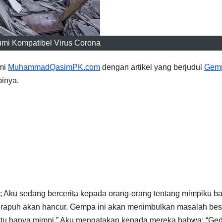
i Kompatibel Virus Corona
smi
MuhammadQasimPK.com
dengan artikel yang berjudul
Gem
pinya.
 Aku sedang bercerita kepada orang-orang tentang mimpiku b
 rapuh akan hancur. Gempa ini akan menimbulkan masalah bes
 “Itu hanya mimpi.” Aku mengatakan kepada mereka bahwa: “Ge