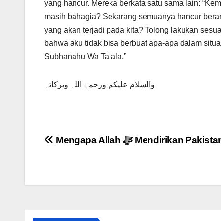
yang hancur. Mereka berkata satu sama lain: “Ke
masih bahagia? Sekarang semuanya hancur berant
yang akan terjadi pada kita? Tolong lakukan sesua
bahwa aku tidak bisa berbuat apa-apa dalam situa
Subhanahu Wa Ta’ala.”
والسلام علیکم ورحمۃ اللہ وبرکاتہ
Post
Mengapa Allah ﷻ Mendirikan Pakista
navigation