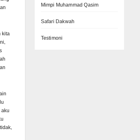
Mimpi Muhammad Qasim
han
Safari Dakwah
 kita
Testimoni
ni,
s
lah
kan
ain
lu
 aku
ku
tidak,