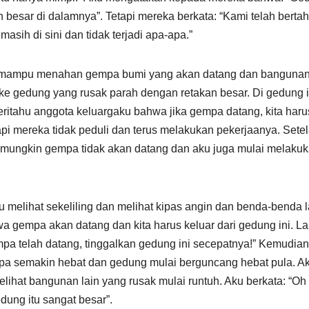
 besar di dalamnya”. Tetapi mereka berkata: “Kami telah berta
sih di sini dan tidak terjadi apa-apa.”
kan mampu menahan gempa bumi yang akan datang dan bangunan
 ke gedung yang rusak parah dengan retakan besar. Di gedung i
ritahu anggota keluargaku bahwa jika gempa datang, kita haru
api mereka tidak peduli dan terus melakukan pekerjaanya. Sete
ir mungkin gempa tidak akan datang dan aku juga mulai melaku
ku melihat sekeliling dan melihat kipas angin dan benda-benda l
hwa gempa akan datang dan kita harus keluar dari gedung ini. La
pa telah datang, tinggalkan gedung ini secepatnya!” Kemudian
mpa semakin hebat dan gedung mulai berguncang hebat pula. A
melihat bangunan lain yang rusak mulai runtuh. Aku berkata: “Oh 
dung itu sangat besar”.