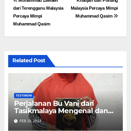
Post
Muhammad Zawawi
Khatijah dari Pohang
dari Terengganu Malaysia
Malaysia Percaya Mimpi
navigation
Percaya Mimpi
Muhammad Qasim
Muhammad Qasim
Related Post
TESTIMONI
Perjalanan Bu Vani dari
Tasikmalaya Mengenal dan
Meyakini Kebenaran Mimpi
FEB 19, 2024
Muhammad Qasim