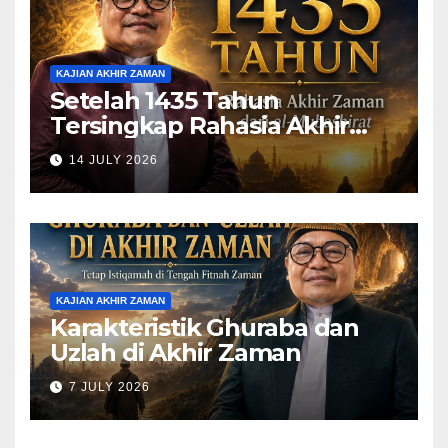
KAJIAN AKHIR ZAMAN
Setelah 1435 Tahun
Tersingkap Rahasia Akhir
Zaman dari al-Mubashirat
14 JULY 2026
(Pelajari Mimpi Muhammad
Qasim)
KAJIAN AKHIR ZAMAN
Karakteristik Ghuraba dan
Uzlah di Akhir Zaman
7 JULY 2026