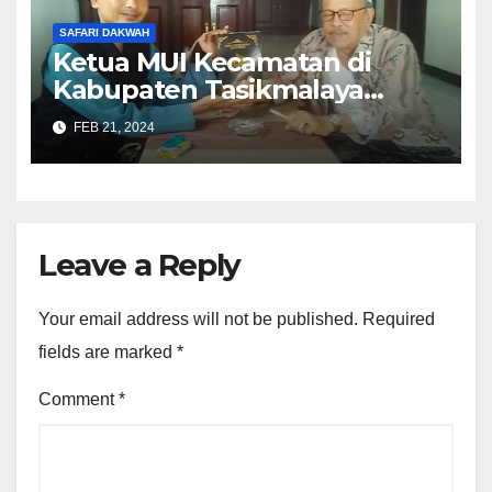
SAFARI DAKWAH
Ketua MUI Kecamatan di
Kabupaten Tasikmalaya
Belum Mengetahui Mimpi
FEB 21, 2024
Muhammad Qasim?
Leave a Reply
Your email address will not be published.
Required
fields are marked
*
Comment
*