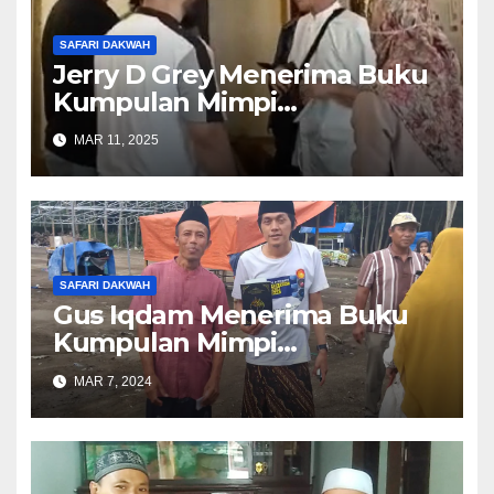
SAFARI DAKWAH
Jerry D Grey Menerima Buku
Kumpulan Mimpi
Muhammad Qasim
MAR 11, 2025
SAFARI DAKWAH
Gus Iqdam Menerima Buku
Kumpulan Mimpi
Muhammad Qasim
MAR 7, 2024