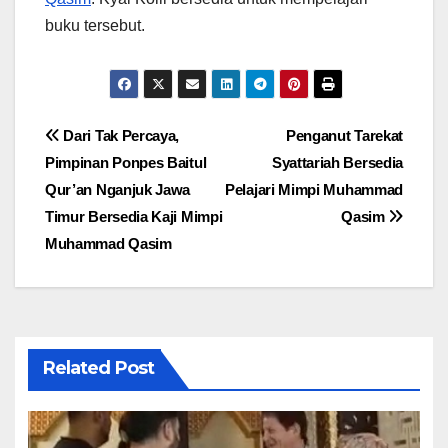
buku tersebut.
Post
Dari Tak Percaya,
Penganut Tarekat
Pimpinan Ponpes Baitul
Syattariah Bersedia
navigation
Qur’an Nganjuk Jawa
Pelajari Mimpi Muhammad
Timur Bersedia Kaji Mimpi
Qasim
Muhammad Qasim
Related Post