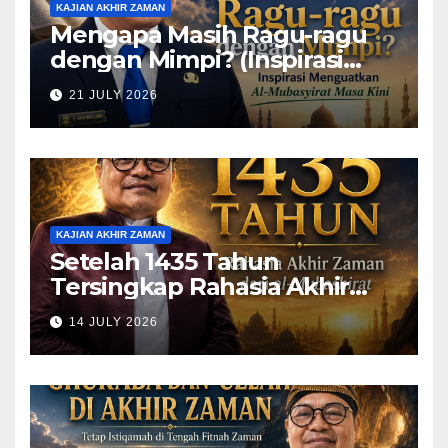
KAJIAN AKHIR ZAMAN
Mengapa Masih Ragu-ragu
dengan Mimpi? (Inspirasi
Menguatkan Al-Mubasyirat
21 JULY 2026
Masa Kini)
KAJIAN AKHIR ZAMAN
Setelah 1435 Tahun
Tersingkap Rahasia Akhir
Zaman dari al-Mubashirat
14 JULY 2026
(Pelajari Mimpi Muhammad
Qasim)