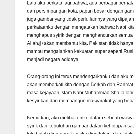
Lalu aku berkata lagi bahwa, ada berbagai berhal
dan persimpangan kota, papan besar dengan gambar
juga gambar yang tidak perlu lainnya yang dipajang
perkataanku dengan mengatakan bahwa: Nabi kita
menghapus syirik dengan menghancurkan semua berh
Allahﷻ akan membantu kita. Pakistan tidak hanya akan menang dalam perang Ghazwatul Hind, tetapi juga akan
mampu mengalahkan kekuatan super seperti Rusia 
menjadi negara adidaya.
Orang-orang ini terus mendengarkanku dan aku men
akan memberkati kita dengan Berkah dan Rahmat-
masa kejayaan Islam Nabi Muhammad Shallallahu’
kesyirikan dan membangun masyarakat yang bebas 
Kemudian, aku melihat diriku dalam sebuah waw
syirik dan kebutuhan gambar dalam kehidupan saa
foto boleh dipergunakan jika diperlukan, dan tidak