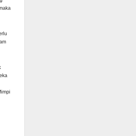
 maka
erlu
lam
k
reka
Mimpi