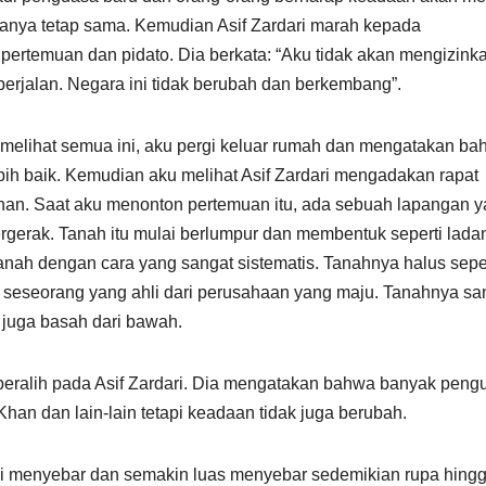
muanya tetap sama. Kemudian Asif Zardari marah kepada
ertemuan dan pidato. Dia berkata: “Aku tidak akan mengizin
rjalan. Negara ini tidak berubah dan berkembang”.
 melihat semua ini, aku pergi keluar rumah dan mengatakan b
lebih baik. Kemudian aku melihat Asif Zardari mengadakan rapat
han. Saat aku menonton pertemuan itu, ada sebuah lapangan 
rgerak. Tanah itu mulai berlumpur dan membentuk seperti lada
nah dengan cara yang sangat sistematis. Tanahnya halus seper
 oleh seseorang yang ahli dari perusahaan yang maju. Tanahnya sa
 juga basah dari bawah.
 beralih pada Asif Zardari. Dia mengatakan bahwa banyak peng
 Khan dan lain-lain tetapi keadaan tidak juga berubah.
ulai menyebar dan semakin luas menyebar sedemikian rupa hing