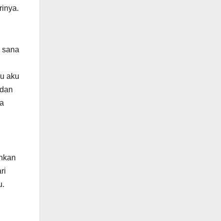
rinya.
i sana
lu aku
 dan
sa
ihkan
u.