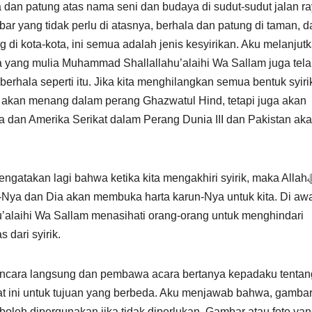
a dan patung atas nama seni dan budaya di sudut-sudut jalan r
 yang tidak perlu di atasnya, berhala dan patung di taman, d
 di kota-kota, ini semua adalah jenis kesyirikan. Aku melanjut
 yang mulia Muhammad Shallallahu’alaihi Wa Sallam juga tel
ala seperti itu. Jika kita menghilangkan semua bentuk syirik 
dan Amerika Serikat dalam Perang Dunia III dan Pakistan ak
gatakan lagi bahwa ketika kita mengakhiri syirik, maka Allahﷻ
Nya dan Dia akan membuka harta karun-Nya untuk kita. Di aw
alaihi Wa Sallam menasihati orang-orang untuk menghindari
dari syirik.
ancara langsung dan pembawa acara bertanya kepadaku tentan
t ini untuk tujuan yang berbeda. Aku menjawab bahwa, gambar
 boleh dipergunakan jika tidak diperlukan. Gambar atau foto ya