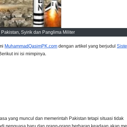
Pakistan, Syirik dan Panglima Militer
smi
MuhammadQasimPK.com
dengan artikel yang berjudul
Sist
 Berikut ini isi mimpinya.
sa yang muncul dan memerintah Pakistan tetapi situasi tidak
jadi penguasa baru dan orang-orang berharap keadaan akan me