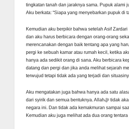
tingkatan tanah dan jaraknya sama. Pupuk alami j
Aku berkata: “Siapa yang menyebarkan pupuk di ta
Kemudian aku berpikir bahwa setelah Asif Zardari 
dan aku harus berbicara dengan orang-orang sek
merencanakan dengan baik tentang apa yang haru
pergi ke sebuah kamar atau rumah kecil, ketika ak
hanya ada sedikit orang di sana. Aku berbicara
datang dan pergi dan jika anda melihat sejarah 
terwujud tetapi tidak ada yang terjadi dan situas
Aku mengatakan juga bahwa hanya ada satu alasan 
dari syirik dan semua bentuknya. Allahﷻ tidak akan memberi bantuan sampai syirik dan bentuknya dihapuskan dari
negara ini. Dan tidak ada kemakmuran sampai saat
Kemudian aku juga melihat ada dua orang tentara 