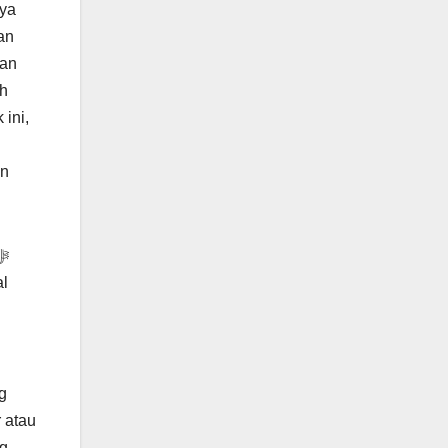
aya
an
kan
ah
ini,
an
al
g
 atau
ng