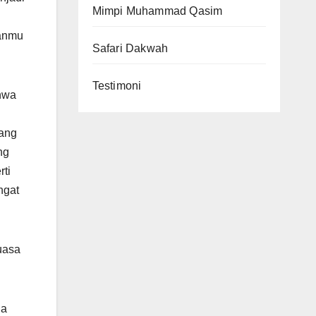
Mimpi Muhammad Qasim
kanmu
Safari Dakwah
Testimoni
ahwa
yang
ng
ti
ngat
uasa
ga