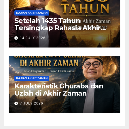
KAJIAN AKHIR ZAMAN
Setelah 1435 Tahun
Tersingkap Rahasia Akhir
Zaman dari al-Mubashirat
14 JULY 2026
(Pelajari Mimpi Muhammad
Qasim)
KAJIAN AKHIR ZAMAN
Karakteristik Ghuraba dan
Uzlah di Akhir Zaman
7 JULY 2026