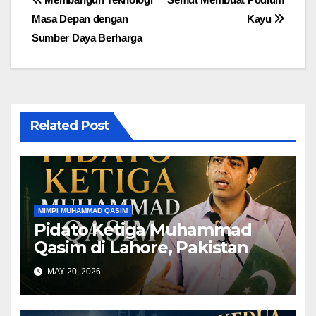
Post
Masa Depan dengan
Kayu
navigation
Sumber Daya Berharga
Related Post
MIMPI MUHAMMAD QASIM
Pidato Ketiga Muhammad
Qasim di Lahore, Pakistan
MAY 20, 2026