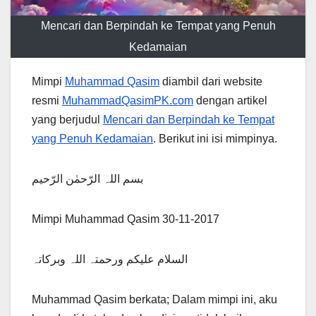
Mencari dan Berpindah ke Tempat yang Penuh
Kedamaian
Mimpi
Muhammad Qasim
diambil dari website
resmi
MuhammadQasimPK.com
dengan artikel
yang berjudul
Mencari dan Berpindah ke Tempat
yang Penuh Kedamaian
. Berikut ini isi mimpinya.
بسم اللہ الرّحمٰن الرّحیم
Mimpi Muhammad Qasim 30-11-2017
السلام علیکم ورحمتہ اللہ وبرکاتہ
Muhammad Qasim berkata; Dalam mimpi ini, aku