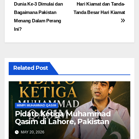
Dunia Ke-3 Dimulai dan
Hari Kiamat dan Tanda-
navigation
Bagaimana Pakistan
Tanda Besar Hari Kiamat
Menang Dalam Perang
Ini?
Related Post
MIMPI MUHAMMAD QASIM
Pidato Ketiga Muhammad
Qasim di Lahore, Pakistan
MAY 20, 2026