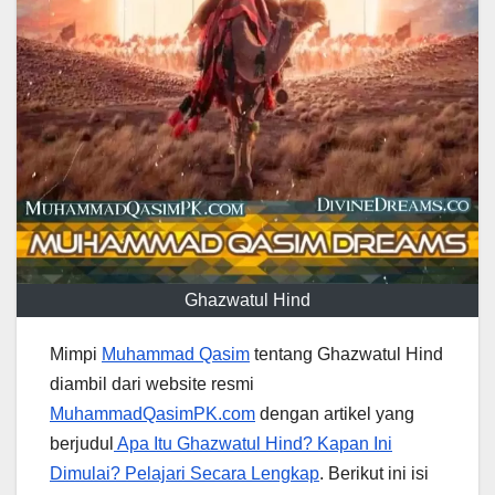
Ghazwatul Hind
Mimpi
Muhammad Qasim
tentang Ghazwatul Hind
diambil dari website resmi
MuhammadQasimPK.com
dengan artikel yang
berjudul
Apa Itu Ghazwatul Hind? Kapan Ini
Dimulai? Pelajari Secara Lengkap
. Berikut ini isi