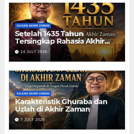
KAJIAN AKHIR ZAMAN
Setelah 1435 Tahun
Tersingkap Rahasia Akhir
Zaman dari al-Mubashirat
14 JULY 2026
(Pelajari Mimpi Muhammad
Qasim)
KAJIAN AKHIR ZAMAN
Karakteristik Ghuraba dan
Uzlah di Akhir Zaman
7 JULY 2026