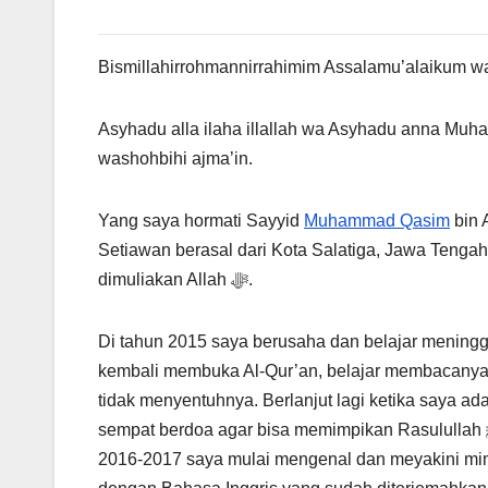
Bismillahirrohmannirrahimim Assalamu’alaikum w
Asyhadu alla ilaha illallah wa Asyhadu anna Muh
washohbihi ajma’in.
Yang saya hormati Sayyid
Muhammad Qasim
bin 
Setiawan berasal dari Kota Salatiga, Jawa Tengah
dimuliakan Allah ﷻ.
Di tahun 2015 saya berusaha dan belajar meningg
kembali membuka Al-Qur’an, belajar membacanya
tidak menyentuhnya. Berlanjut lagi ketika saya ad
sempat berdoa agar bisa memimpikan Rasulullah ﷺ akan tetapi belum pernah terwujud hingga pada akhirnya di tahun
2016-2017 saya mulai mengenal dan meyakini mi