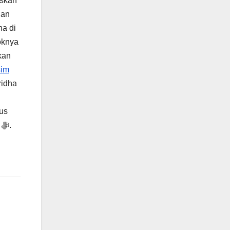
askan
gan
na di
oknya
im
ridha
dan semoga Allah ﷻ mengampuni segala kesalahan dan dosa serta kekhilafan karena manusia hanya milik Allah ﷻ.