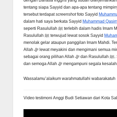
dengan Bahasa Inggris yang sudah diterjemahkan 
tentang siapa Sayyid dan apa-apa tentang mimpi
tersebut terdapat
screenshot
foto Sayyid
Muhamma
dalam hati saya berkata Sayyid
Muhammad Qasi
seperti Rasulullah ﷺ terlebih dalam hadis Imam Mahdi akan seperti Rasulullah ﷺ. Cita-cita saya untuk memimpikan
Rasulullah ﷺ terwujud lewat sosok Sayyid
Muham
menolak gelar ataupun panggilan Imam Mahdi. Ter
Allah ﷻ lewat meyakini dan mengimani semua 
sebagai orang pilihan Allah ﷻ dan Rasulullah ﷺ. Semoga Allah ﷻ senantiasa membimbing kita ke jalan yang lurus
Wassalamu’alaikum warahmatullahi wabarakatuh
Video testimoni Anggi Budi Setiawan dari Kota Sa