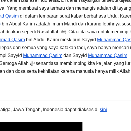
ke dalam Bahasa Indonesia. Di dalam tayangan tersebut dijel
nya. Yang membuat saya terharu dan menangis adalah di tayan
d Qasim
di dalam lembaran surat kabar berbahasa Urdu. Kare
m
bin Abdul Karim adalah Imam Mahdi dan kurang lebihnya sos
mad Qasim
bin Abdul Karim meskipun Sayyid
Muhammad Qas
lepas dari semua yang saya katakan tadi, saya hanya mencari 
mimpi Sayyid
Muhammad Qasim
dan Sayyid
Muhammad Qasim
latiga, Jawa Tengah, Indonesia dapat diakses di
sini