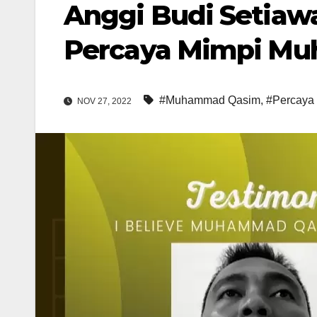
Anggi Budi Setiawa
Percaya Mimpi M
#Muhammad Qasim
,
#Percaya
NOV 27, 2022