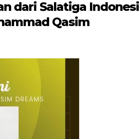
n dari Salatiga Indones
uhammad Qasim