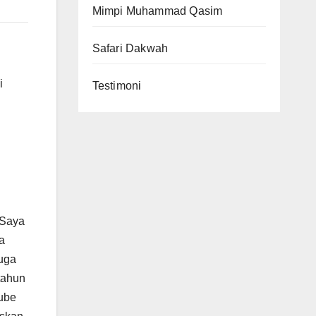
Mimpi Muhammad Qasim
Safari Dakwah
i
Testimoni
 Saya
a
juga
Tube