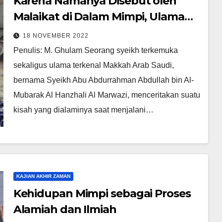
Karena Namanya Disebut oleh
Malaikat di Dalam Mimpi, Ulama
Mekkah Mencari Pria ini Hingga ke
18 NOVEMBER 2022
Damaskus
Penulis: M. Ghulam Seorang syeikh terkemuka
sekaligus ulama terkenal Makkah Arab Saudi,
bernama Syeikh Abu Abdurrahman Abdullah bin Al-
Mubarak Al Hanzhali Al Marwazi, menceritakan suatu
kisah yang dialaminya saat menjalani…
KAJIAN AKHIR ZAMAN
Kehidupan Mimpi sebagai Proses
Alamiah dan Ilmiah