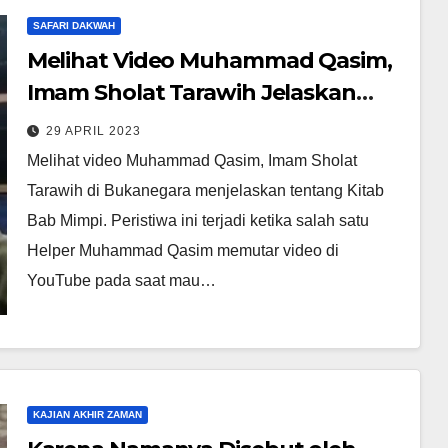
SAFARI DAKWAH
Melihat Video Muhammad Qasim,
Imam Sholat Tarawih Jelaskan
tentang Kitab Bab Mimpi
29 APRIL 2023
Melihat video Muhammad Qasim, Imam Sholat
Tarawih di Bukanegara menjelaskan tentang Kitab
Bab Mimpi. Peristiwa ini terjadi ketika salah satu
Helper Muhammad Qasim memutar video di
YouTube pada saat mau…
KAJIAN AKHIR ZAMAN