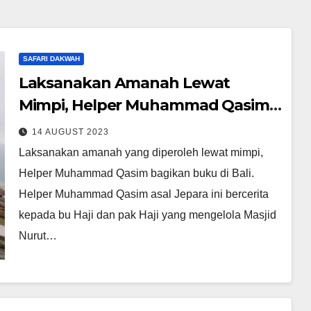
SAFARI DAKWAH
Laksanakan Amanah Lewat
Mimpi, Helper Muhammad Qasim
Bagikan Buku di Bali
14 AUGUST 2023
Laksanakan amanah yang diperoleh lewat mimpi,
Helper Muhammad Qasim bagikan buku di Bali.
Helper Muhammad Qasim asal Jepara ini bercerita
kepada bu Haji dan pak Haji yang mengelola Masjid
Nurut…