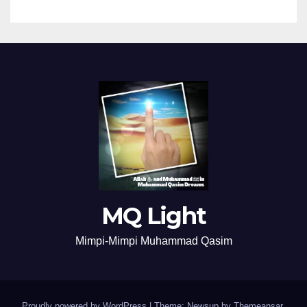
MQ Light
Mimpi-Mimpi Muhammad Qasim
Proudly powered by WordPress
|
Theme: Newsup by
Themeansar
.