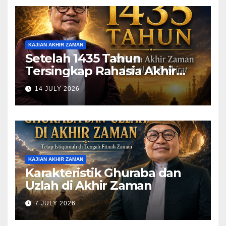
KAJIAN AKHIR ZAMAN
Setelah 1435 Tahun
Tersingkap Rahasia Akhir
Zaman dari al-Mubashirat
14 JULY 2026
(Pelajari Mimpi Muhammad
Qasim)
KAJIAN AKHIR ZAMAN
Karakteristik Ghuraba dan
Uzlah di Akhir Zaman
7 JULY 2026