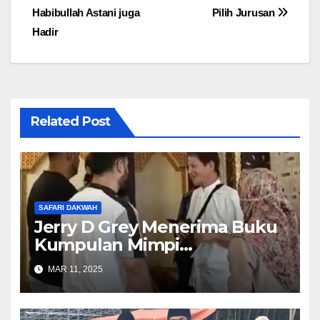
Habibullah Astani juga
Pilih Jurusan
Hadir
Related Post
SAFARI DAKWAH
Jerry D Grey Menerima Buku
Kumpulan Mimpi
Muhammad Qasim
MAR 11, 2025