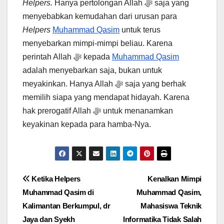
Helpers.
Hanya pertolongan Allah ﷻ saja yang
menyebabkan kemudahan dari urusan para
Helpers
Muhammad Qasim
untuk terus
menyebarkan mimpi-mimpi beliau. Karena
perintah Allah ﷻ kepada
Muhammad Qasim
adalah menyebarkan saja, bukan untuk
meyakinkan. Hanya Allah ﷻ saja yang berhak
memilih siapa yang mendapat hidayah. Karena
hak prerogatif Allah ﷻ untuk menanamkan
keyakinan kepada para hamba-Nya.
Post
Ketika Helpers
Kenalkan Mimpi
Muhammad Qasim di
Muhammad Qasim,
navigation
Kalimantan Berkumpul, dr
Mahasiswa Teknik
Jaya dan Syekh
Informatika Tidak Salah