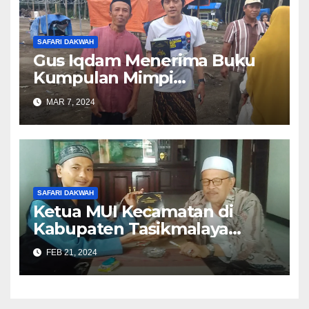
SAFARI DAKWAH
Gus Iqdam Menerima Buku
Kumpulan Mimpi
Muhammad Qasim
MAR 7, 2024
SAFARI DAKWAH
Ketua MUI Kecamatan di
Kabupaten Tasikmalaya
Belum Mengetahui Mimpi
FEB 21, 2024
Muhammad Qasim?