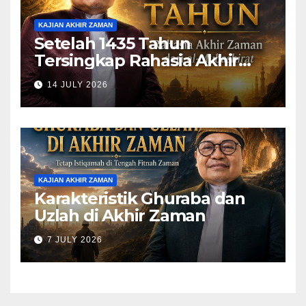
KAJIAN AKHIR ZAMAN
Setelah 1435 Tahun
Tersingkap Rahasia Akhir
Zaman dari al-Mubashirat
14 JULY 2026
(Pelajari Mimpi Muhammad
Qasim)
KAJIAN AKHIR ZAMAN
Karakteristik Ghuraba dan
Uzlah di Akhir Zaman
7 JULY 2026