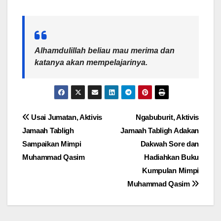
Alhamdulillah beliau mau merima dan
katanya akan mempelajarinya.
Post
Usai Jumatan, Aktivis
Ngabuburit, Aktivis
Jamaah Tabligh
Jamaah Tabligh Adakan
navigation
Sampaikan Mimpi
Dakwah Sore dan
Muhammad Qasim
Hadiahkan Buku
Kumpulan Mimpi
Muhammad Qasim