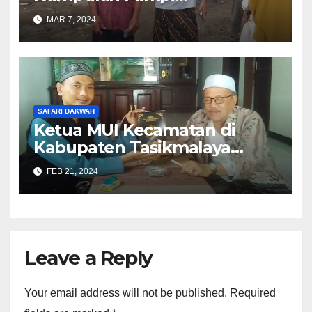
Muhammad Qasim
MAR 7, 2024
SAFARI DAKWAH
Ketua MUI Kecamatan di
Kabupaten Tasikmalaya
Belum Mengetahui Mimpi
FEB 21, 2024
Muhammad Qasim?
Leave a Reply
Your email address will not be published.
Required