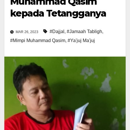
Muhammad Qasim
kepada Tetangganya
#Dajjal
,
#Jamaah Tabligh
,
MAR 26, 2023
#Mimpi Muhammad Qasim
,
#Ya'juj Ma'juj