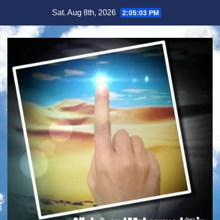
Skip
Sat. Aug 8th, 2026
2:05:04 PM
to
content