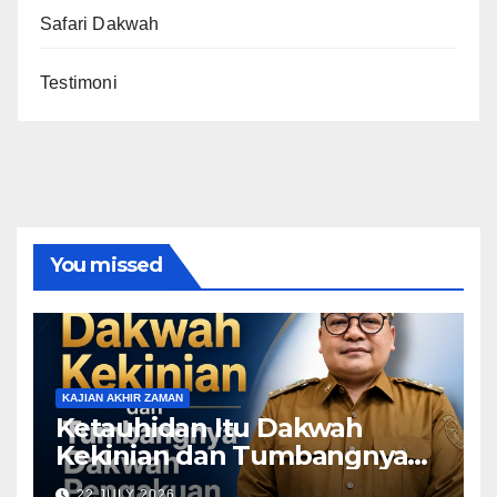
Safari Dakwah
Testimoni
You missed
KAJIAN AKHIR ZAMAN
Ketauhidan Itu Dakwah
Kekinian dan Tumbangnya
Dakwah Pengakuan
22 JULY 2026