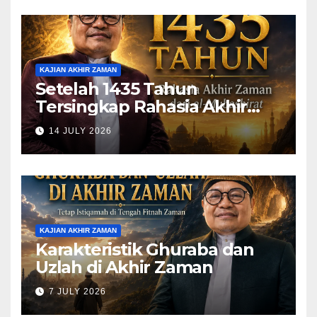
KAJIAN AKHIR ZAMAN
Setelah 1435 Tahun
Tersingkap Rahasia Akhir
Zaman dari al-Mubashirat
14 JULY 2026
(Pelajari Mimpi Muhammad
Qasim)
KAJIAN AKHIR ZAMAN
Karakteristik Ghuraba dan
Uzlah di Akhir Zaman
7 JULY 2026