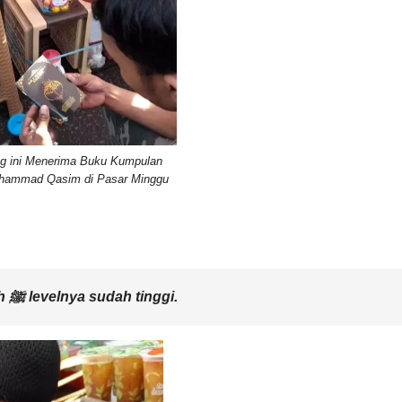
g ini Menerima Buku Kumpulan
hammad Qasim di Pasar Minggu
Orang yang mimpi bertemu Rasulullah ﷺ levelnya sudah tinggi.