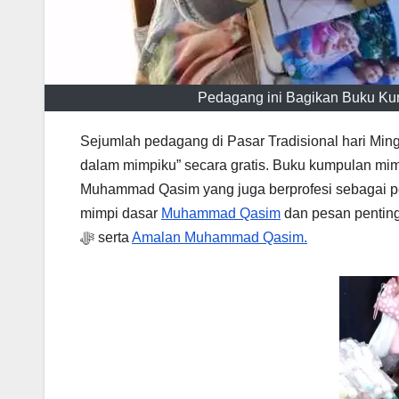
Pedagang ini Bagikan Buku K
Sejumlah pedagang di Pasar Tradisional hari Minggu mendapa
dalam mimpiku” secara gratis. Buku kumpulan mi
Muhammad Qasim yang juga berprofesi sebagai pe
mimpi dasar
Muhammad Qasim
ﷻ serta
Amalan Muhammad Qasim.