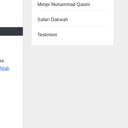
Mimpi Muhammad Qasim
Safari Dakwah
Testimoni
pa
Allah