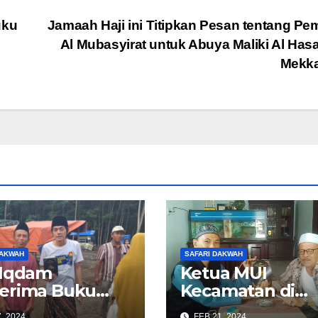
uku
Jamaah Haji ini Titipkan Pesan tentang P
Al Mubasyirat untuk Abuya Maliki Al Hasa
Mekk
DAKWAH
SAFARI DAKWAH
 Iqdam
Ketua MUI
erima Buku
Kecamatan di
pulan Mimpi
Kabupaten
, 2024
FEB 21, 2024