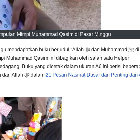
umpulan Mimpi Muhammad Qasim di Pasar Minggu
tkan buku berjudul “Allah ﷻ dan Muhammad ﷺ di
mpi Muhammad Qasim ini dibagikan oleh salah satu Helper
dagang. Buku yang dicetak dalam ukuran A6 ini berisi bebera
dan pesan penting dari Allah ﷻ dalam
21 Pesan Nasihat Dasar dan Penting dari 