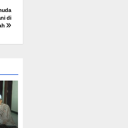
emuda
ni di
ah