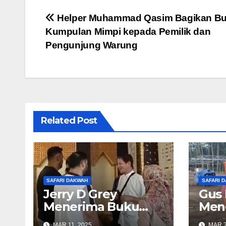
Post
Helper Muhammad Qasim Bagikan B
Kumpulan Mimpi kepada Pemilik dan
navigation
Pengunjung Warung
Related Post
SAFARI DAKWAH
SAFARI 
Jerry D Grey
Gus
Menerima Buku
Men
Kumpulan Mimpi
Kum
MAR 11, 2025
MAR 7