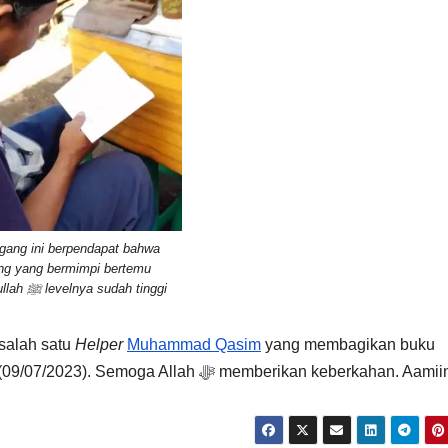
gang ini berpendapat bahwa
ng yang bermimpi bertemu
Rasulullah ﷺ levelnya sudah tinggi
 salah satu
Helper
Muhammad Qasim
yang membagikan buku
kumpulan mimpi di Pasar Tradisional hari Minggu (09/07/2023). Semoga Allah ﷻ memberikan keberkahan. Aami