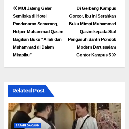
Post
MUI Jateng Gelar
Di Gerbang Kampus
Semiloka di Hotel
Gontor, Ibu Ini Serahkan
navigation
Pandanaran Semarang,
Buku Mimpi Muhammad
Helper Muhammad Qasim
Qasim kepada Staf
Bagikan Buku “Allah dan
Pengasuh Santri Pondok
Muhammad di Dalam
Modern Darussalam
Mimpiku”
Gontor Kampus 5
Related Post
SAFARI DAKWAH