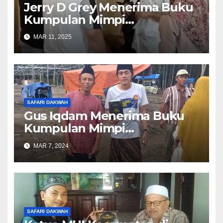
Jerry D Grey Menerima Buku
Kumpulan Mimpi
Muhammad Qasim
MAR 11, 2025
SAFARI DAKWAH
Gus Iqdam Menerima Buku
Kumpulan Mimpi
Muhammad Qasim
MAR 7, 2024
SAFARI DAKWAH