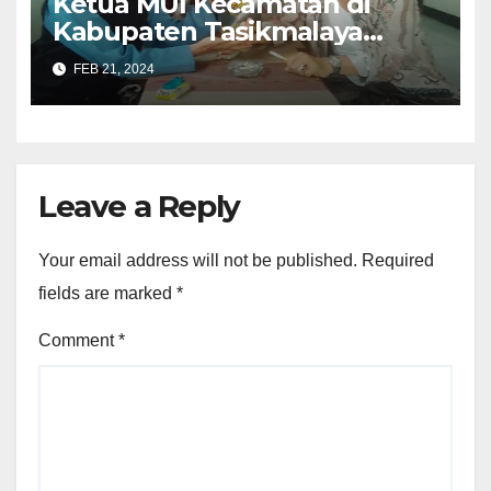
Ketua MUI Kecamatan di
Kabupaten Tasikmalaya
Belum Mengetahui Mimpi
FEB 21, 2024
Muhammad Qasim?
Leave a Reply
Your email address will not be published.
Required
fields are marked
*
Comment
*