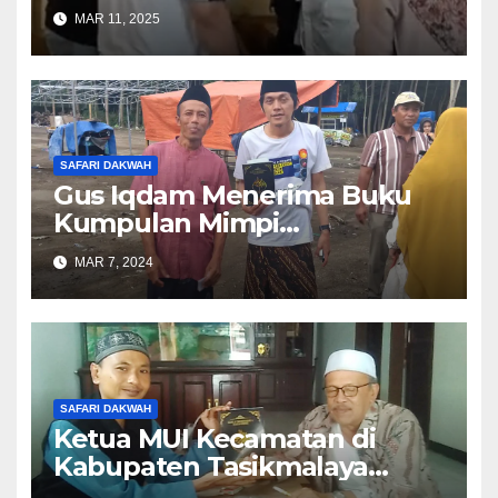
Muhammad Qasim
MAR 11, 2025
SAFARI DAKWAH
Gus Iqdam Menerima Buku
Kumpulan Mimpi
Muhammad Qasim
MAR 7, 2024
SAFARI DAKWAH
Ketua MUI Kecamatan di
Kabupaten Tasikmalaya
Belum Mengetahui Mimpi