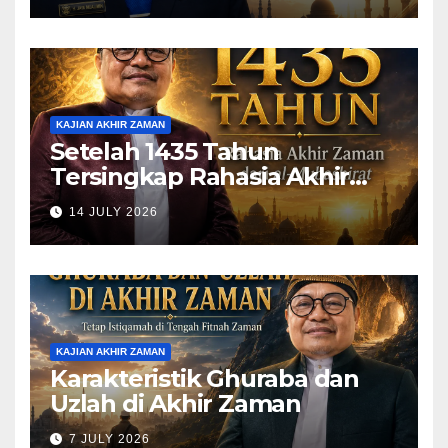
KAJIAN AKHIR ZAMAN
Setelah 1435 Tahun
Tersingkap Rahasia Akhir
Zaman dari al-Mubashirat
14 JULY 2026
(Pelajari Mimpi Muhammad
Qasim)
KAJIAN AKHIR ZAMAN
Karakteristik Ghuraba dan
Uzlah di Akhir Zaman
7 JULY 2026