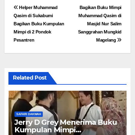
Post
Helper Muhammad
Bagikan Buku Mimpi
Qasim di Sukabumi
Muhammad Qasim di
navigation
Bagikan Buku Kumpulan
Masjid Nur Salim
Mimpi di 2 Pondok
Sanggrahan Mungkid
Pesantren
Magelang
Related Post
SAFARI DAKWAH
Jerry D Grey Menerima Buku
Kumpulan Mimpi