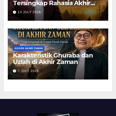
Tersingkap Rahasia Akhir
Zaman dari al-Mubashirat
14 JULY 2026
(Pelajari Mimpi Muhammad
Qasim)
KAJIAN AKHIR ZAMAN
Karakteristik Ghuraba dan
Uzlah di Akhir Zaman
7 JULY 2026