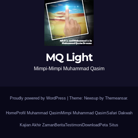
MQ Light
Mimpi-Mimpi Muhammad Qasim
Proudly powered by WordPress
|
Theme: Newsup by
Themeansar
.
Home
Profil Muhammad Qasim
Mimpi Muhammad Qasim
Safari Dakwah
Kajian Akhir Zaman
Berita
Testimoni
Download
Peta Situs