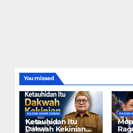
You missed
KAJIAN AKHIR ZAMAN
KAJIAN 
Ketauhidan Itu
Men
Dakwah Kekinian
Rag