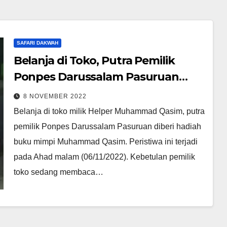
SAFARI DAKWAH
Belanja di Toko, Putra Pemilik
Ponpes Darussalam Pasuruan
Diberi Hadiah Buku Mimpi
8 NOVEMBER 2022
Muhammad Qasim
Belanja di toko milik Helper Muhammad Qasim, putra
pemilik Ponpes Darussalam Pasuruan diberi hadiah
buku mimpi Muhammad Qasim. Peristiwa ini terjadi
pada Ahad malam (06/11/2022). Kebetulan pemilik
toko sedang membaca…