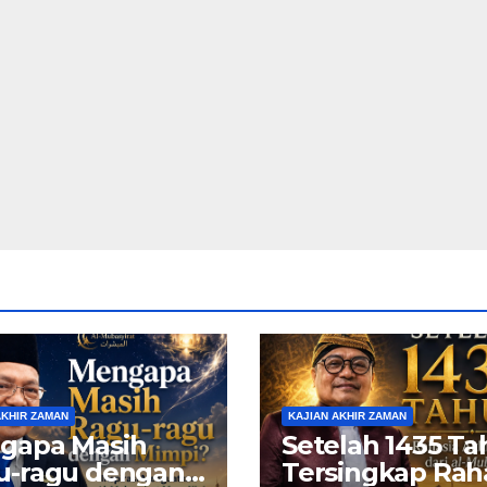
AKHIR ZAMAN
KAJIAN AKHIR ZAMAN
gapa Masih
Setelah 1435 T
u-ragu dengan
Tersingkap Rah