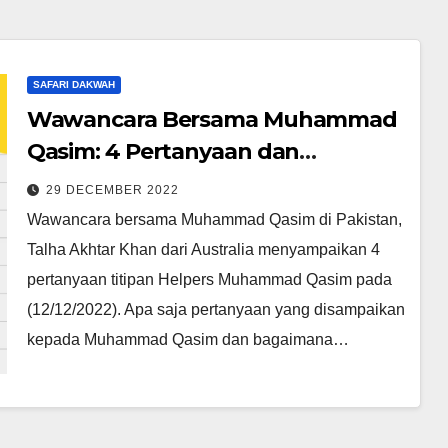
SAFARI DAKWAH
Wawancara Bersama Muhammad
Qasim: 4 Pertanyaan dan
Jawaban, No 2 Tentang Maulid
29 DECEMBER 2022
Nabi
Wawancara bersama Muhammad Qasim di Pakistan,
Talha Akhtar Khan dari Australia menyampaikan 4
pertanyaan titipan Helpers Muhammad Qasim pada
(12/12/2022). Apa saja pertanyaan yang disampaikan
kepada Muhammad Qasim dan bagaimana…