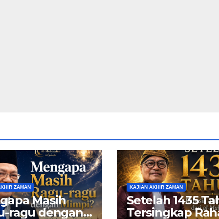
AKHIR ZAMAN
KAJIAN AKHIR ZAMAN
gapa Masih
Setelah 1435 T
u-ragu dengan
Tersingkap Rah