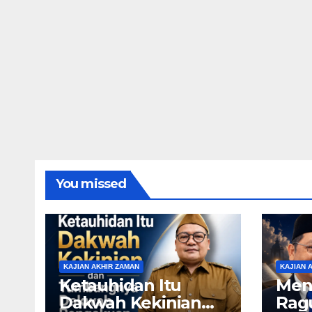
You missed
KAJIAN AKHIR ZAMAN
KAJIAN 
Ketauhidan Itu
Men
Dakwah Kekinian
Rag