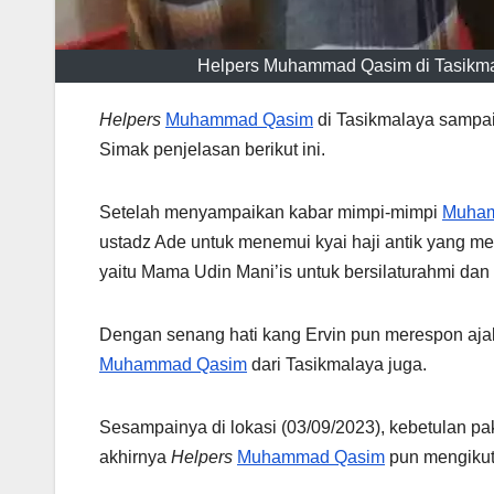
Helpers Muhammad Qasim di Tasikmal
Helpers
Muhammad Qasim
di Tasikmalaya sampai
Simak penjelasan berikut ini.
Setelah menyampaikan kabar mimpi-mimpi
Muha
ustadz Ade untuk menemui kyai haji antik yang me
yaitu Mama Udin Mani’is untuk bersilaturahmi da
Dengan senang hati kang Ervin pun merespon aj
Muhammad Qasim
dari Tasikmalaya juga.
Sesampainya di lokasi (03/09/2023), kebetulan pa
akhirnya
Helpers
Muhammad Qasim
pun mengikuti