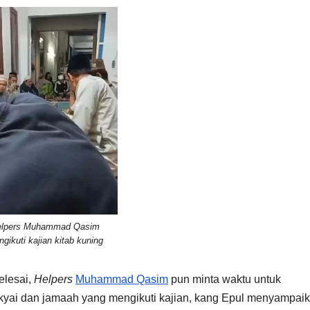
elpers Muhammad Qasim
gikuti kajian kitab kuning
elesai,
Helpers
Muhammad Qasim
pun minta waktu untuk
yai dan jamaah yang mengikuti kajian, kang Epul menyampai