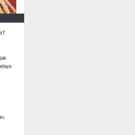
ya?
jak
malaya
gu,