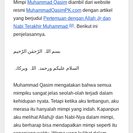
Mimpi
Muhammad Qasim
diambil dari website
resmi
MuhammadQasimPK.com
dengan artikel
yang berjudul
Pertemuan dengan Allah ﷻ dan
Nabi Terakhir Muhammad ﷺ
. Berikut ini
penjelasannya.
بسم اللہ الرّحمٰن الرّحیم
السلام علیکم ورحمتہ اللہ وبرکاتہ
Muhammad Qasim mengatakan bahwa semua
mimpiku sangat jelas seolah-olah terjadi dalam
kehidupan nyata. Tetapi ketika aku terbangun, aku
merasa itu hanyalah mimpi yang indah. Kapanpun
aku melihat Allahﷻ dan Nabi-Nya dalam mimpi,
aku berharap bisa mendapatkan mimpi seperti itu