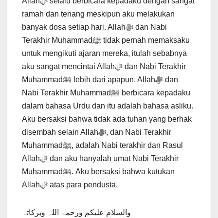
Allahﷻ selalu berbicara kepadaku dengan sangat
ramah dan tenang meskipun aku melakukan
banyak dosa setiap hari. Allahﷻ dan Nabi
Terakhir Muhammadﷺ tidak pernah memaksaku
untuk mengikuti ajaran mereka, itulah sebabnya
aku sangat mencintai Allahﷻ dan Nabi Terakhir
Muhammadﷺ lebih dari apapun. Allahﷻ dan
Nabi Terakhir Muhammadﷺ berbicara kepadaku
dalam bahasa Urdu dan itu adalah bahasa asliku.
Aku bersaksi bahwa tidak ada tuhan yang berhak
disembah selain Allahﷻ, dan Nabi Terakhir
Muhammadﷺ, adalah Nabi terakhir dan Rasul
Allahﷻ dan aku hanyalah umat Nabi Terakhir
Muhammadﷺ. Aku bersaksi bahwa kutukan
Allahﷻ atas para pendusta.
والسلام علیکم ورحمۃ اللہ وبرکاتہ