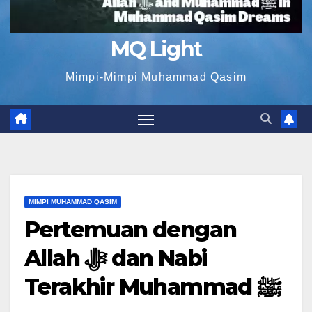
MQ Light
Mimpi-Mimpi Muhammad Qasim
MIMPI MUHAMMAD QASIM
Pertemuan dengan
Allah ﷻ dan Nabi
Terakhir Muhammad ﷺ