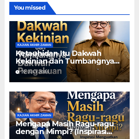
You missed
KAJIAN AKHIR ZAMAN
Ketauhidan Itu Dakwah
Kekinian dan Tumbangnya
Dakwah Pengakuan
22 JULY 2026
KAJIAN AKHIR ZAMAN
Mengapa Masih Ragu-ragu
dengan Mimpi? (Inspirasi