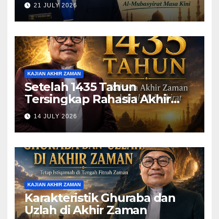
Menguatkan Al-Mubasyirat
21 JULY 2026
Masa Kini)
KAJIAN AKHIR ZAMAN
Setelah 1435 Tahun
Tersingkap Rahasia Akhir
Zaman dari al-Mubashirat
14 JULY 2026
(Pelajari Mimpi Muhammad
Qasim)
KAJIAN AKHIR ZAMAN
Karakteristik Ghuraba dan
Uzlah di Akhir Zaman