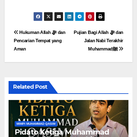
Post
Pujian Bagi Allah ﷻ dan
Hukuman Allah ﷻ dan
Pencarian Tempat yang
Jalan Nabi Terakhir
navigation
Aman
Muhammadﷺ
Related Post
MIMPI MUHAMMAD QASIM
Pidato Ketiga Muhammad