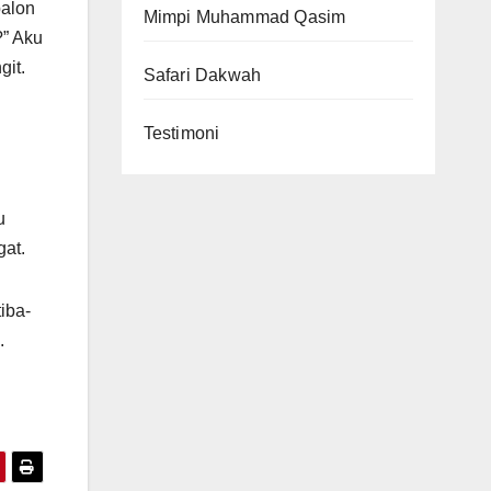
balon
Mimpi Muhammad Qasim
?” Aku
git.
Safari Dakwah
Testimoni
u
gat.
iba-
am.