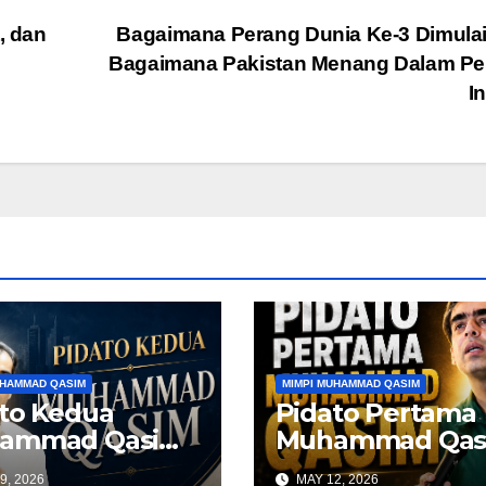
, dan
Bagaimana Perang Dunia Ke-3 Dimula
Bagaimana Pakistan Menang Dalam Pe
I
UHAMMAD QASIM
MIMPI MUHAMMAD QASIM
to Kedua
Pidato Pertama
ammad Qasim
Muhammad Qas
ahore, Pakistan
di Lahore, Pakis
9, 2026
MAY 12, 2026