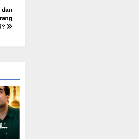
i dan
rang
ni?
im
tan