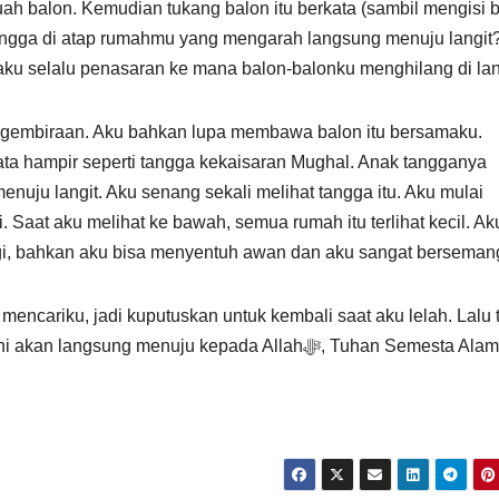
uah balon. Kemudian tukang balon itu berkata (sambil mengisi 
ngga di atap rumahmu yang mengarah langsung menuju langit
 aku selalu penasaran ke mana balon-balonku menghilang di lan
egembiraan. Aku bahkan lupa membawa balon itu bersamaku.
ata hampir seperti tangga kekaisaran Mughal. Anak tangganya
enuju langit. Aku senang sekali melihat tangga itu. Aku mulai
. Saat aku melihat ke bawah, semua rumah itu terlihat kecil. Ak
 lagi, bahkan aku bisa menyentuh awan dan aku sangat berseman
 mencariku, jadi kuputuskan untuk kembali saat aku lelah. Lalu t
tiba, aku juga mendapat perasaan bahwa tangga ini akan langsung menuju kepada Allahﷻ, Tuhan Semesta Al