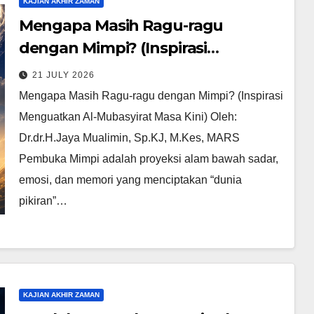
KAJIAN AKHIR ZAMAN
Mengapa Masih Ragu-ragu
dengan Mimpi? (Inspirasi
Menguatkan Al-Mubasyirat Masa
21 JULY 2026
Kini)
Mengapa Masih Ragu-ragu dengan Mimpi? (Inspirasi
Menguatkan Al-Mubasyirat Masa Kini) Oleh:
Dr.dr.H.Jaya Mualimin, Sp.KJ, M.Kes, MARS
Pembuka Mimpi adalah proyeksi alam bawah sadar,
emosi, dan memori yang menciptakan “dunia
pikiran”…
KAJIAN AKHIR ZAMAN