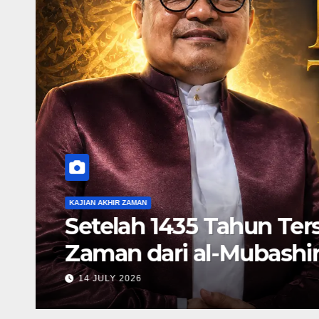
KAJIAN AKHIR ZAMAN
Setelah 1435 Tahun Ter
Zaman dari al-Mubashira
Muhammad Qasim)
14 JULY 2026