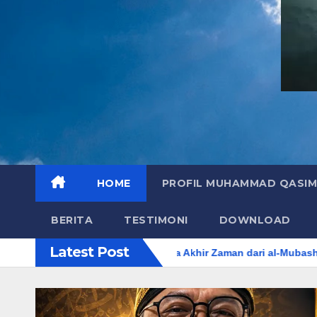
HOME
PROFIL MUHAMMAD QASIM
BERITA
TESTIMONI
DOWNLOAD
Latest Post
ersingkap Rahasia Akhir Zaman dari al-Mubashirat (Pelajari Mim