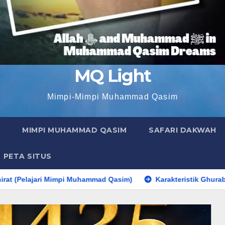
MQ Light
Mimpi-Mimpi Muhammad Qasim
MIMPI MUHAMMAD QASIM
SAFARI DAKWAH
PETA SITUS
pi Muhammad Qasim)
Karakteristik Ghuraba dan Uzlah di Akh