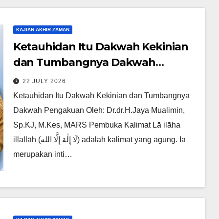
KAJIAN AKHIR ZAMAN
Ketauhidan Itu Dakwah Kekinian
dan Tumbangnya Dakwah
Pengakuan
22 JULY 2026
Ketauhidan Itu Dakwah Kekinian dan Tumbangnya
Dakwah Pengakuan Oleh: Dr.dr.H.Jaya Mualimin,
Sp.KJ, M.Kes, MARS Pembuka Kalimat Lā ilāha
illallāh (لَا إِلٰهَ إِلَّا الله) adalah kalimat yang agung. Ia
merupakan inti…