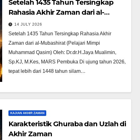
Setelah 1435 Tahun Tersingkap
Rahasia Akhir Zaman dari al-
Mubashirat (Pelajari Mimpi
14 JULY 2026
Muhammad Qasim)
Setelah 1435 Tahun Tersingkap Rahasia Akhir
Zaman dari al-Mubashirat (Pelajari Mimpi
Muhammad Qasim) Oleh: Dr.dr.H.Jaya Mualimin,
Sp.KJ, M.Kes, MARS Pembuka Di ujung tahun 2026,
tepat lebih dari 1448 tahun silam…
KAJIAN AKHIR ZAMAN
Karakteristik Ghuraba dan Uzlah di
Akhir Zaman