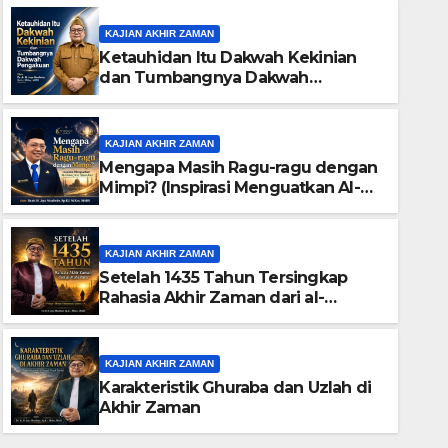
KAJIAN AKHIR ZAMAN
Ketauhidan Itu Dakwah Kekinian
dan Tumbangnya Dakwah
Pengakuan
KAJIAN AKHIR ZAMAN
Mengapa Masih Ragu-ragu dengan
Mimpi? (Inspirasi Menguatkan Al-
Mubasyirat Masa Kini)
KAJIAN AKHIR ZAMAN
Setelah 1435 Tahun Tersingkap
Rahasia Akhir Zaman dari al-
Mubashirat (Pelajari Mimpi
KAJIAN AKHIR ZAMAN
Muhammad Qasim)
Karakteristik Ghuraba dan U
KAJIAN AKHIR ZAMAN
Karakteristik Ghuraba dan Uzlah di
7 JULY 2026
Akhir Zaman